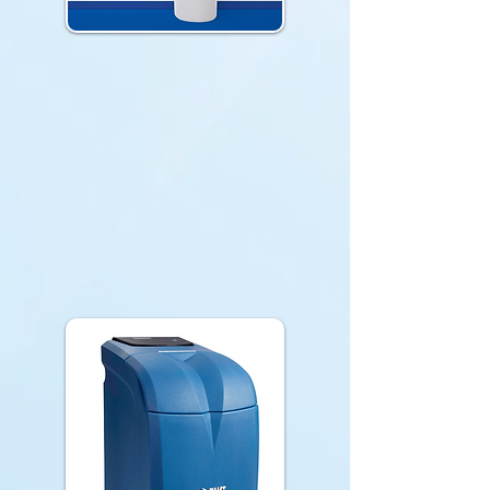
SOLUCALC
Adoucisseur au CO² le plus
écologique, sans sel, sans
consommation d'eau et très
faible coût d'utilisation annuel.