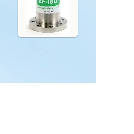
ANTI-TATRE DRAG'EAU
Anti-tartre, n'élimine pas le
calcaire mais le rends non
incrustant limitant les effet
negatif. Sans entretien.
Obtenir un devis