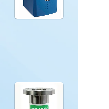
ADOUCISSEUR AU SEL
L'adoucisseur au sel est le plus
commun, il consomme du sel
et de l'eau mais il est le plus
efficace.